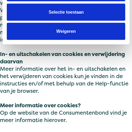
voorkomen vragen wij je om je te identificeren.
l
Wanneer het gaat om inzage in
e
Selectie toestaan
persoonsgegevens gekoppeld aan een cookie,
c
moet je een kopie van het cookie in kwestie
t
meesturen. Je kunt deze terugvinden in de
Weigeren
i
instellingen van je browser.
e
In- en uitschakelen van cookies en verwijdering
daarvan
Meer informatie over het in- en uitschakelen en
het verwijderen van cookies kun je vinden in de
instructies en/of met behulp van de Help-functie
van je browser.
Meer informatie over cookies?
Op de website van de
Consumentenbond
vind je
meer informatie hierover.