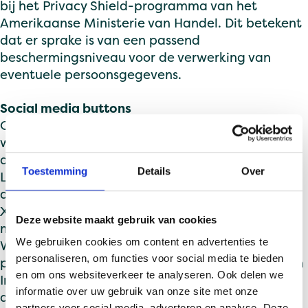
bij het Privacy Shield-programma van het
Amerikaanse Ministerie van Handel. Dit betekent
dat er sprake is van een passend
beschermingsniveau voor de verwerking van
eventuele persoonsgegevens.
Social media buttons
Op onze website zijn buttons opgenomen om
webpagina’s te kunnen promoten (“liken”) of
delen op sociale netwerken als Facebook, X,
Toestemming
Details
Over
LinkedIn en Instagram. Deze knoppen werken
door middel van stukjes code die van Facebook,
X, LinkedIn en Instagram zelf afkomstig zijn. Door
Deze website maakt gebruik van cookies
middel van deze code worden cookies geplaatst.
We gebruiken cookies om content en advertenties te
Wij hebben daar geen invloed op. Lees de
personaliseren, om functies voor social media te bieden
privacyverklaringen van Facebook, X, LinkedIn en
en om ons websiteverkeer te analyseren. Ook delen we
Instagram om te zien wat zij met jouw gegevens
informatie over uw gebruik van onze site met onze
doen die zij via deze cookies verwerken.
partners voor social media, adverteren en analyse. Deze